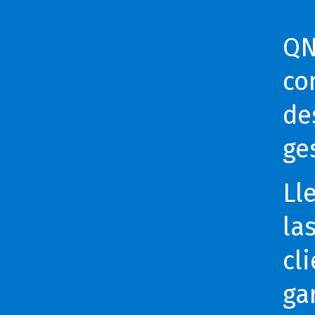
QN
co
de
ge
Ll
la
cl
ga