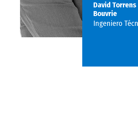
David Torrens
Bouvrie
Ingeniero Técn