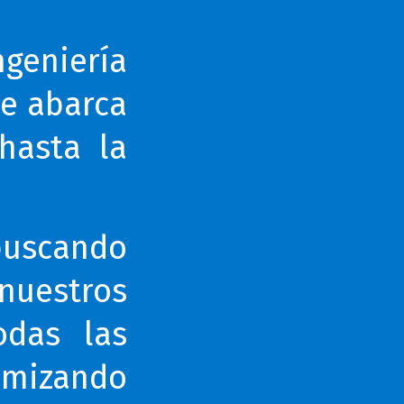
geniería
e abarca
hasta la
buscando
nuestros
odas las
imizando