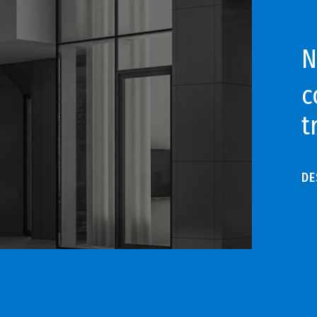
N
c
t
DE